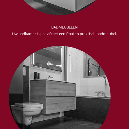
BADMEUBELEN
Uw badkamer is pas af met een fraai en praktisch badmeubel.