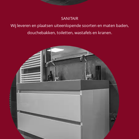
SANITAIR
Wij leveren en plaatsen uiteenlopende soorten en maten baden,
douchebakken, toiletten, wastafels en kranen.